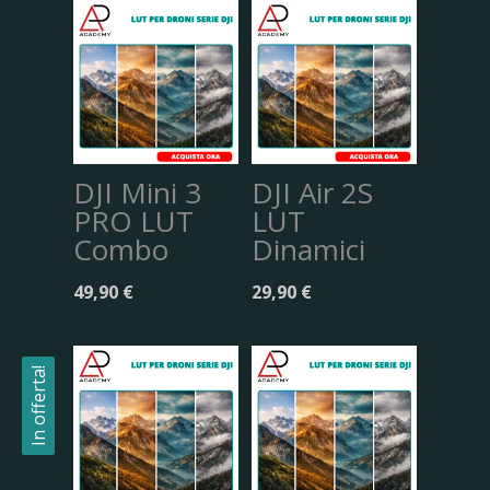
DJI Mini 3
DJI Air 2S
PRO LUT
LUT
Combo
Dinamici
49,90
€
29,90
€
In offerta!