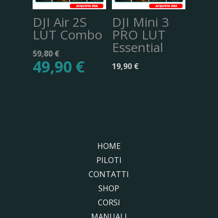
DJI Air 2S
DJI Mini 3
LUT Combo
PRO LUT
Essential
Il
59,80
€
49,90
€
prezzo
Il
19,90
€
originale
prezzo
era:
attuale
59,80 €.
è:
49,90 €.
HOME
PILOTI
CONTATTI
SHOP
CORSI
MANUALI