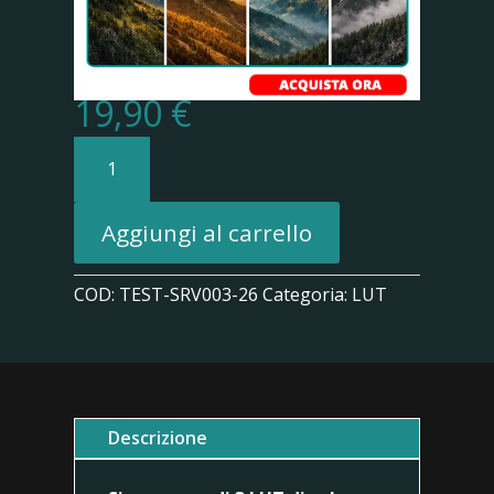
19,90
€
DJI
Mavic
3
LUT
Aggiungi al carrello
Essential
quantità
COD:
TEST-SRV003-26
Categoria:
LUT
Descrizione