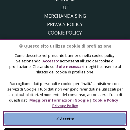
LUT
MERCHANDAISING
PRIVACY POLICY
COOKIE POLICY
CONDIZIONI DI VENDITA DEI SERVIZI
🍪 Questo sito utilizza cookie di profilazione
🍪 AGGIORNA LE PREFERENZE SUI COOKIE
Come descritto nel presente banner e nella cookie policy.
Selezionando
'Accetto'
acconsenti all'uso dei cookie di
profilazione. Cliccando su
'Solo necessari'
neghi il consenso al
rilascio dei cookie di profilazione.
AP VIDEOFLY di Accorigi Francesca, Via Madre Teresa
Raccogliamo dati personali e cookie per finalità statistiche con i
di Calcutta 13, 24030 Mapello (Bergamo)
servizi di Google. I tuoi dati non vengono rivenduti né utilizzati per
P.IVA 04448260168, C.F CCRFNC78P50G856R -
scopi pubblicitari. Al momento del consenso, autorizzerai l'uso di
questi dati.
Maggiori informazioni Google
|
Cookie Policy
|
Bergamo - commerciale@andreapinotti.com
Privacy Policy
✓ Accetto