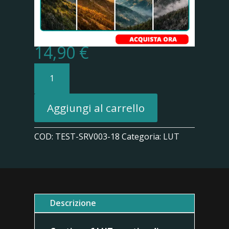
14,90
€
DJI
Avata
2
LUT
Aggiungi al carrello
Bonus
quantità
COD:
TEST-SRV003-18
Categoria:
LUT
Descrizione