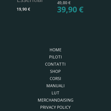
Il
49,80
€
39,90
€
prezzo
19,90
€
Il
originale
prezzo
era:
attuale
49,80 €.
è:
39,90 €.
HOME
PILOTI
CONTATTI
SHOP
CORSI
MANUALI
LUT
MERCHANDAISING
PRIVACY POLICY