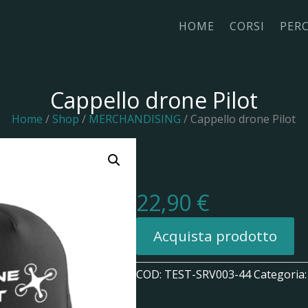
HOME
CORSI
PER
Cappello drone Pilot
Home
/
Shop
/
MERCHANDISING
/ Cappello drone Pilot
22,90
€
Acquista prodotto
COD:
TEST-SRV003-44
Categoria